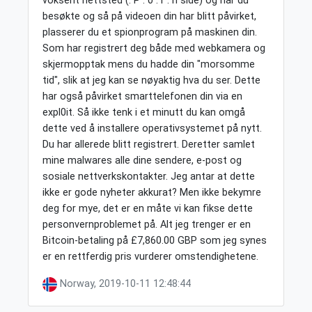
voksent nettsted (. P . 0 . r . n side) og når du
besøkte og så på videoen din har blitt påvirket,
plasserer du et spionprogram på maskinen din.
Som har registrert deg både med webkamera og
skjermopptak mens du hadde din "morsomme
tid", slik at jeg kan se nøyaktig hva du ser. Dette
har også påvirket smarttelefonen din via en
expl0it. Så ikke tenk i et minutt du kan omgå
dette ved å installere operativsystemet på nytt.
Du har allerede blitt registrert. Deretter samlet
mine malwares alle dine sendere, e-post og
sosiale nettverkskontakter. Jeg antar at dette
ikke er gode nyheter akkurat? Men ikke bekymre
deg for mye, det er en måte vi kan fikse dette
personvernproblemet på. Alt jeg trenger er en
Bitcoin-betaling på £7,860.00 GBP som jeg synes
er en rettferdig pris vurderer omstendighetene.
Norway, 2019-10-11 12:48:44