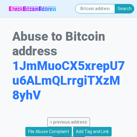
Search
Abuse to Bitcoin
address
1JmMuoCX5xrepU7
u6ALmQLrrgiTXzM
8yhV
« previous address
File Abuse Complaint
Add Tag and Link