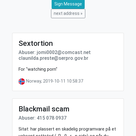
Sign Message
next address »
Sextortion
Abuser: jomi0002@comcast.net
claunilda.preste@serpro.gov.br
For "watching porn"
Norway, 2019-10-11 10:58:37
Blackmail scam
Abuser: 415 078 0937
Sitat: har plassert en skadelig programvare på et