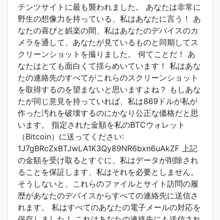
テンツサイトに最も襲われました。 あなたは非常に
野生の想像力を持っている、私はあなたに言う！ あ
なたの喜びと娯楽の間、私はあなたのデバイスのカ
メラを通して、あなたが見ているものと同期してス
クリーンショットを撮りました。 何てことだ！ あ
なたはとても面白くて揺らめいています！ 私はあな
たの連絡先のすべてがこれらのスクリーンショット
を取得するのを望まないと思いますよね？ もしあな
たが同じ意見を持っていれば、私は869ドルが私が
作った汚れを破壊するのにかなり公正な価格だと思
います。 指定された金額を私のBTCウォレット
（Bitcoin）に送ってください:
1J7gBRcZxBTJwLA1K3Qy89NR6bxn6uAkZF 上記
の金額を受け取るとすぐに、私はデータが削除され
ることを保証します、私はそれを必要としません。
そうしないと、これらのファイルとサイト訪問の履
歴があなたのデバイスからすべての連絡先に送信さ
れます。 私はすべてのあなたの電子メールの対応を
保存しました！ これはあなたの連絡先にも送信され