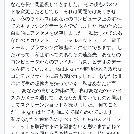
なたを長い間監視してきました。 その後もパスワー
ドを変更したとしても、それは問題ではありませ
ん。私のウイルスはあなたのコンピュータ上のすべ
てのキャッシングデータを傍受しました 私のために
自動的にアクセスを保存しました。 私はすべてのあ
なたのアカウント、ソーシャルネットワーク、電子
メール、ブラウジング履歴にアクセスできます。 し
たがって、私はすべてのあなたの連絡先、あなたの
コンピュータからのファイル、写真、ビデオのデー
タを持っています。 私はあなたが時折訪れる親密な
コンテンツサイトに最も襲われました。 あなたは非
常に野生の想像力を持っている、私はあなたに言
う！ あなたの喜びと娯楽の間、私はあなたのデバイ
スのカメラを通して、あなたが見ているものと同期
してスクリーンショットを撮りました。 何てこと
だ！ あなたはとても面白くて揺らめいています！
私はあなたの連絡先のすべてがこれらのスクリーン
ショットを取得するのを望まないと思いますよね？
もしあなたが同じ意見を持っていれば、私は844ド