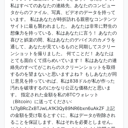
私はすべてのあなたの連絡先、あなたのコンピュー
タからのファイル、写真、ビデオのデータを持って
います。 私はあなたが時折訪れる親密なコンテンツ
サイトに最も襲われました。 あなたは非常に野生の
想像力を持っている、私はあなたに言う！ あなたの
喜びと娯楽の間、私はあなたのデバイスのカメラを
通して、あなたが見ているものと同期してスクリー
ンショットを撮りました。 何てことだ！ あなたは
とても面白くて揺らめいています！ 私はあなたの連
絡先のすべてがこれらのスクリーンショットを取得
するのを望まないと思いますよね？ もしあなたが同
じ意見を持っていれば、私は838ドルが私が作った
汚れを破壊するのにかなり公正な価格だと思いま
す。 指定された金額を私のBTCウォレット
（Bitcoin）に送ってください:
1J7gBRcZxBTJwLA1K3Qy89NR6bxn6uAkZF 上記
の金額を受け取るとすぐに、私はデータが削除され
ることを保証します、私はそれを必要としません。