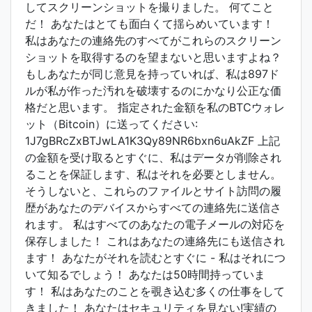
してスクリーンショットを撮りました。 何てこと
だ！ あなたはとても面白くて揺らめいています！
私はあなたの連絡先のすべてがこれらのスクリーン
ショットを取得するのを望まないと思いますよね？
もしあなたが同じ意見を持っていれば、私は897ド
ルが私が作った汚れを破壊するのにかなり公正な価
格だと思います。 指定された金額を私のBTCウォレ
ット（Bitcoin）に送ってください:
1J7gBRcZxBTJwLA1K3Qy89NR6bxn6uAkZF 上記
の金額を受け取るとすぐに、私はデータが削除され
ることを保証します、私はそれを必要としません。
そうしないと、これらのファイルとサイト訪問の履
歴があなたのデバイスからすべての連絡先に送信さ
れます。 私はすべてのあなたの電子メールの対応を
保存しました！ これはあなたの連絡先にも送信され
ます！ あなたがそれを読むとすぐに - 私はそれにつ
いて知るでしょう！ あなたは50時間持っていま
す！ 私はあなたのことを覗き込む多くの仕事をして
きました！ あなたはセキュリティを見ない!実績の