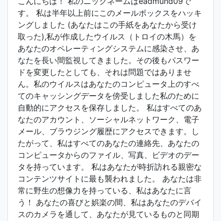
こんにちは！ 私のニックネームはeadmund09で
す。 私は半年以上前にこのメールボックスをハッキ
ングしました (あなたはこの手紙をあなたから受け
取った),私が作成したウイルス（トロイの木馬）を
あなたのオペレーティングシステムに感染させ、あ
なたを長い間監視してきました。その後もパスワー
ドを変更したとしても、それは問題ではありませ
ん。私のウイルスはあなたのコンピュータ上のすべ
てのキャッシングデータを傍受しました私のために
自動的にアクセスを保存しました。 私はすべてのあ
なたのアカウント、ソーシャルネットワーク、電子
メール、ブラウジング履歴にアクセスできます。し
たがって、私はすべてのあなたの連絡先、あなたの
コンピュータからのファイル、写真、ビデオのデー
タを持っています。 私はあなたが時折訪れる親密な
コンテンツサイトに最も襲われました。 あなたは非
常に野生の想像力を持っている、私はあなたに言
う！ あなたの喜びと娯楽の間、私はあなたのデバイ
スのカメラを通して、あなたが見ているものと同期