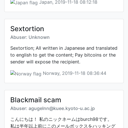
Japan, 2019-11-18 08:12:18
Sextortion
Abuser: Unknown
Sextortion; All written in Japanese and translated
to english to get the content; Pay bitcoins or the
sender will expose the recipient.
Norway, 2019-11-18 08:36:44
Blackmail scam
Abuser: agugelnn@kuee.kyoto-u.ac.jp
こんにちは！ 私のニックネームはburch98です。
私は半年以上前にこのメールボックスをハッキング