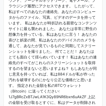
ウント、ソーシャルネットワーク、電子メール、ブ
ラウジング履歴にアクセスできます。 したがって、
私はすべてのあなたの連絡先、あなたのコンピュー
タからのファイル、写真、ビデオのデータを持って
います。 私はあなたが時折訪れる親密なコンテンツ
サイトに最も襲われました。 あなたは非常に野生の
想像力を持っている、私はあなたに言う！ あなたの
喜びと娯楽の間、私はあなたのデバイスのカメラを
通して、あなたが見ているものと同期してスクリー
ンショットを撮りました。 何てことだ！ あなたは
とても面白くて揺らめいています！ 私はあなたの連
絡先のすべてがこれらのスクリーンショットを取得
するのを望まないと思いますよね？ もしあなたが同
じ意見を持っていれば、私は884ドルが私が作った
汚れを破壊するのにかなり公正な価格だと思いま
す。 指定された金額を私のBTCウォレット
（Bitcoin）に送ってください:
1J7gBRcZxBTJwLA1K3Qy89NR6bxn6uAkZF 上記
の金額を受け取るとすぐに、私はデータが削除され