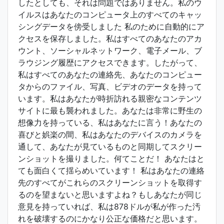
したとしても、それは問題ではありません。私のウ
イルスはあなたのコンピュータ上のすべてのキャッ
シングデータを傍受しました 私のために自動的にア
クセスを保存しました。私はすべてのあなたのアカ
ウント、ソーシャルネットワーク、電子メール、ブ
ラウジング履歴にアクセスできます。したがって、
私はすべてのあなたの連絡先、あなたのコンピュー
タからのファイル、写真、ビデオのデータを持って
います。私はあなたが時折訪れる親密なコンテンツ
サイトに最も襲われました。あなたは非常に野生の
想像力を持っている、私はあなたに言う！あなたの
喜びと娯楽の間、私はあなたのデバイスのカメラを
通して、あなたが見ているものと同期してスクリー
ンショットを撮りました。何てことだ！ あなたはと
ても面白くて揺らめいています！ 私はあなたの連絡
先のすべてがこれらのスクリーンショットを取得す
るのを望まないと思いますよね？もしあなたが同じ
意見を持っていれば、私は878ドルが私が作った汚
れを破壊するのにかなり公正な価格だと思います。