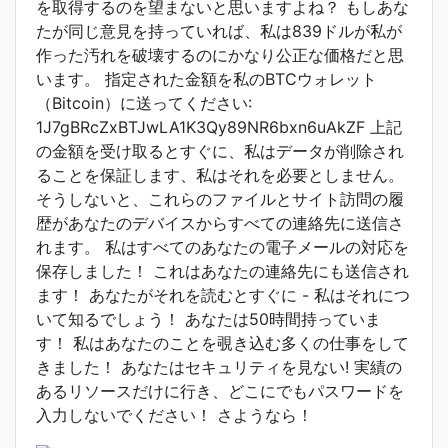
を取得するのを望まないと思いますよね？ もしあな
たが同じ意見を持っていれば、私は839ドルが私が
作った汚れを破壊するのにかなり公正な価格だと思
います。 指定された金額を私のBTCウォレット
（Bitcoin）に送ってください:
1J7gBRcZxBTJwLA1K3Qy89NR6bxn6uAkZF 上記
の金額を受け取るとすぐに、私はデータが削除され
ることを保証します、私はそれを必要としません。
そうしないと、これらのファイルとサイト訪問の履
歴があなたのデバイスからすべての連絡先に送信さ
れます。 私はすべてのあなたの電子メールの対応を
保存しました！ これはあなたの連絡先にも送信され
ます！ あなたがそれを読むとすぐに - 私はそれにつ
いて知るでしょう！ あなたは50時間持っていま
す！ 私はあなたのことを覗き込む多くの仕事をして
きました！ あなたはセキュリティを見ない! 実績の
あるリソースだけに行き、どこにでもパスワードを
入力しないでください！ さようなら！