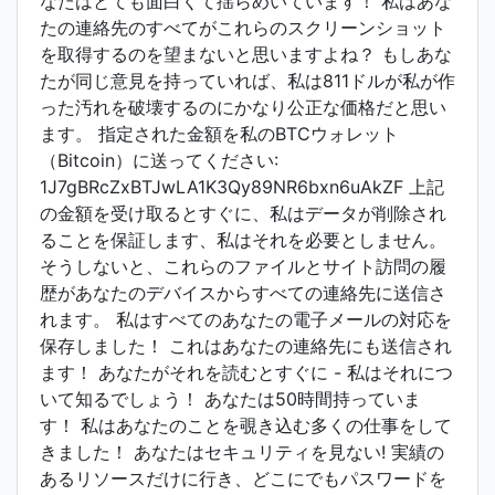
なたはとても面白くて揺らめいています！ 私はあな
たの連絡先のすべてがこれらのスクリーンショット
を取得するのを望まないと思いますよね？ もしあな
たが同じ意見を持っていれば、私は811ドルが私が作
った汚れを破壊するのにかなり公正な価格だと思い
ます。 指定された金額を私のBTCウォレット
（Bitcoin）に送ってください:
1J7gBRcZxBTJwLA1K3Qy89NR6bxn6uAkZF 上記
の金額を受け取るとすぐに、私はデータが削除され
ることを保証します、私はそれを必要としません。
そうしないと、これらのファイルとサイト訪問の履
歴があなたのデバイスからすべての連絡先に送信さ
れます。 私はすべてのあなたの電子メールの対応を
保存しました！ これはあなたの連絡先にも送信され
ます！ あなたがそれを読むとすぐに - 私はそれにつ
いて知るでしょう！ あなたは50時間持っていま
す！ 私はあなたのことを覗き込む多くの仕事をして
きました！ あなたはセキュリティを見ない! 実績の
あるリソースだけに行き、どこにでもパスワードを