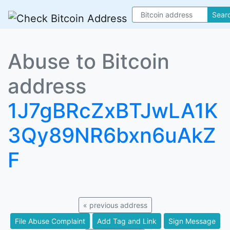
Sear
Abuse to Bitcoin
address
1J7gBRcZxBTJwLA1K
3Qy89NR6bxn6uAkZ
F
« previous address
File Abuse Complaint
Add Tag and Link
Sign Message