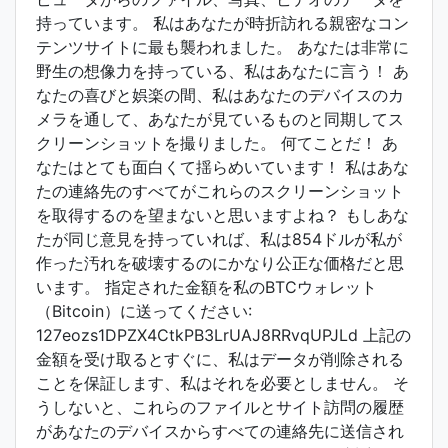
持っています。 私はあなたが時折訪れる親密なコン
テンツサイトに最も襲われました。 あなたは非常に
野生の想像力を持っている、私はあなたに言う！ あ
なたの喜びと娯楽の間、私はあなたのデバイスのカ
メラを通して、あなたが見ているものと同期してス
クリーンショットを撮りました。 何てことだ！ あ
なたはとても面白くて揺らめいています！ 私はあな
たの連絡先のすべてがこれらのスクリーンショット
を取得するのを望まないと思いますよね？ もしあな
たが同じ意見を持っていれば、私は854ドルが私が
作った汚れを破壊するのにかなり公正な価格だと思
います。 指定された金額を私のBTCウォレット
（Bitcoin）に送ってください:
127eozs1DPZX4CtkPB3LrUAJ8RRvqUPJLd 上記の
金額を受け取るとすぐに、私はデータが削除される
ことを保証します、私はそれを必要としません。 そ
うしないと、これらのファイルとサイト訪問の履歴
があなたのデバイスからすべての連絡先に送信され